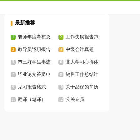
最新推荐
老师年度考核总
工作失误报告范
结
教导员述职报告
文
中级会计真题
市三好学生事迹
北大学习心得体
材料
毕业论文答辩申
会
销售工作总结计
请表
见习报告格式
划
关于品保的简历
翻译（笔译）
公关专员