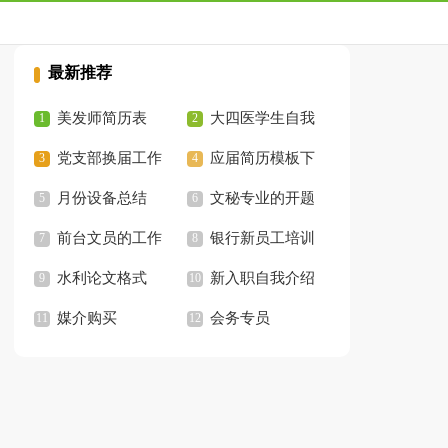
最新推荐
美发师简历表
大四医学生自我
党支部换届工作
鉴定
应届简历模板下
总结
月份设备总结
载
文秘专业的开题
前台文员的工作
报告
银行新员工培训
内容
水利论文格式
总结
新入职自我介绍
媒介购买
范文
会务专员