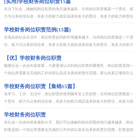
[实用]学校财务岗位职责15篇
在当下社会，接触到岗位职责的地方越来越多，任何岗位职责都是一个责任、权
力与义务的综合体，有多大的权力就应该承担多大的责任，有多大的权力和责任
应该尽多大的义务，任何割裂开来的做法都会发生问题。那么你真正...
学校财务岗位职责范例(15篇)
在现在的社会生活中，岗位职责起到的作用越来越大，任何岗位职责都是一个责
任、权力与义务的综合体，有多大的权力就应该承担多大的责任，有多大的权力
和责任应该尽多大的义务，任何割裂开来的做法都会发生问题。那么...
【优】学校财务岗位职责
随着社会一步步向前发展，大家逐渐认识到岗位职责的重要性，岗位职责是指一
个岗位所需要去完成的工作内容以及应当承担的责任范围。那么你真正懂得怎么
制定岗位职责吗？以下是小编为大家收集的学校财务岗位职责，欢迎...
学校财务岗位职责【集锦15篇】
在学习、工作、生活中，岗位职责的使用频率呈上升趋势，任何岗位职责都是一
个责任、权力与义务的综合体，有多大的权力就应该承担多大的责任，有多大的
权力和责任应该尽多大的义务，任何割裂开来的做法都会发生问题。...
学校财务岗位职责
在社会一步步向前发展的今天，我们可以接触到岗位职责的地方越来越多，岗位
职责是指一个岗位所需要去完成的工作内容以及应当承担的责任范围，职责是职
务与责任的统一，由授权范围和相应的责任两部分组成。制定岗位职...