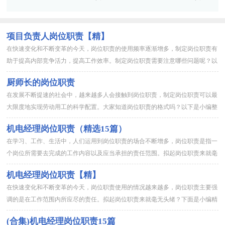
用15篇]
篇【精选】
项目负责人岗位职责【精】
在快速变化和不断变革的今天，岗位职责的使用频率逐渐增多，制定岗位职责有
助于提高内部竞争活力，提高工作效率。制定岗位职责需要注意哪些问题呢？以
下是小编为大家整理的项目负责人岗位职责【精】，欢迎大家分享。...
厨师长的岗位职责
在发展不断提速的社会中，越来越多人会接触到岗位职责，制定岗位职责可以最
大限度地实现劳动用工的科学配置。大家知道岗位职责的格式吗？以下是小编整
理的厨师长的岗位职责，欢迎大家分享。 厨师长的岗位职责1 ...
机电经理岗位职责（精选15篇）
在学习、工作、生活中，人们运用到岗位职责的场合不断增多，岗位职责是指一
个岗位所需要去完成的工作内容以及应当承担的责任范围。拟起岗位职责来就毫
无头绪？以下是小编收集整理的机电经理岗位职责，欢迎大家借鉴与...
机电经理岗位职责【精】
在快速变化和不断变革的今天，岗位职责使用的情况越来越多，岗位职责主要强
调的是在工作范围内所应尽的责任。拟起岗位职责来就毫无头绪？下面是小编精
心整理的机电经理岗位职责，供大家参考借鉴，希望可以帮助到有需...
(合集)机电经理岗位职责15篇