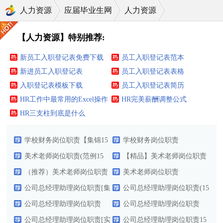
人力资源
应届毕业生网
人力资源
【人力资源】特别推荐:
新员工入职登记表免费下载
员工入职登记表范本
新进员工入职登记表
员工入职登记表表格
入职登记表模板下载
员工入职登记表简历
HR工作中最常用的Excel操作
HR完美薪酬调整公式
技巧大全
HR三支柱到底是什么
学校财务岗位职责【集锦15
学校财务岗位职责
篇】
美术老师岗位职责(范例15
【精品】美术老师岗位职责
篇)
（推荐）美术老师岗位职责
美术老师岗位职责
公司总经理助理岗位职责[集
公司总经理助理岗位职责(15
合15篇]
公司总经理助理岗位职责
篇)
公司总经理助理岗位职责
（经典）
公司总经理助理岗位职责[实
【共15篇】
公司总经理助理岗位职责15