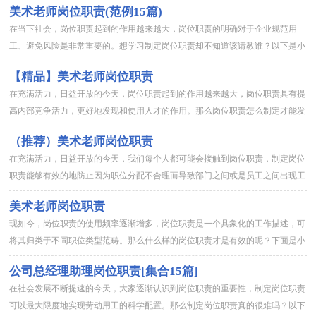
美术老师岗位职责(范例15篇)
在当下社会，岗位职责起到的作用越来越大，岗位职责的明确对于企业规范用
工、避免风险是非常重要的。想学习制定岗位职责却不知道该请教谁？以下是小
编整理的美术老师岗位职责，供大家参考借鉴，希望可以帮助到有需要...
【精品】美术老师岗位职责
在充满活力，日益开放的今天，岗位职责起到的作用越来越大，岗位职责具有提
高内部竞争活力，更好地发现和使用人才的作用。那么岗位职责怎么制定才能发
挥它最大的作用呢？下面是小编为大家整理的美术老师岗位职责，欢...
（推荐）美术老师岗位职责
在充满活力，日益开放的今天，我们每个人都可能会接触到岗位职责，制定岗位
职责能够有效的地防止因为职位分配不合理而导致部门之间或是员工之间出现工
作推脱、责任推卸等现象发生。制定岗位职责的注意事项有许多，你...
美术老师岗位职责
现如今，岗位职责的使用频率逐渐增多，岗位职责是一个具象化的工作描述，可
将其归类于不同职位类型范畴。那么什么样的岗位职责才是有效的呢？下面是小
编帮大家整理的美术老师岗位职责，仅供参考，欢迎大家阅读。美术...
公司总经理助理岗位职责[集合15篇]
在社会发展不断提速的今天，大家逐渐认识到岗位职责的重要性，制定岗位职责
可以最大限度地实现劳动用工的科学配置。那么制定岗位职责真的很难吗？以下