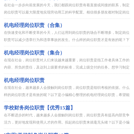
在社会一步步向前发展的今天，我们都跟岗位职责有着直接或间接的联系，制定
岗位职责可以最大限度地实现劳动用工的科学配置。相信很多朋友都对制定岗位
职责感到非常苦恼吧，下面是小编整理的机电经理岗位职责，供大家...
机电经理岗位职责（合集）
在快速变化和不断变革的今天，人们运用到岗位职责的场合不断增多，制定岗位
职责可以减少违章行为和违章事故的发生。什么样的岗位职责才是有效的呢？下
面是小编帮大家整理的机电经理岗位职责，仅供参考，欢迎大家阅读...
机电经理岗位职责（集合）
在现在社会，岗位职责对人们来说越来越重要，岗位职责是指工作者具体工作的
内容、所负的责任，及达到上级要求的标准，完成上级交付的任务。想学习制定
岗位职责却不知道该请教谁？下面是小编帮大家整理的机电经理岗位...
机电经理岗位职责
在现在社会，越来越多人会接触到岗位职责，岗位职责是组织考核的依据。什么
样的岗位职责才是有效的呢？以下是小编精心整理的机电经理岗位职责，希望能
够帮助到大家。机电经理岗位职责11、严格遵守公司和项目经理部...
学校财务岗位职责【优秀15篇】
在不断进步的时代，越来越多人会接触到岗位职责，岗位职责具有提高内部竞争
活力，更好地发现和使用人才的作用。拟起岗位职责来就毫无头绪？以下是小编
为大家收集的学校财务岗位职责，欢迎阅读与收藏。学校财务岗位职...