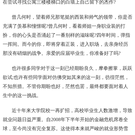
在尝试寻找公寓三楼楼梯口的白墙上自己留下的杰作?
曾几何时，望着师兄那笔挺的西装和帅气的领带，你是否
充满了羡慕和憧憬呢?曾几何时，看着师姐一身职业装的打
扮，你的心头是否涌起了一番别样的滋味呢?四年时间，弹指
一挥间。而今的你，即将穿着正装，进入职场，去亲身经历
那没有硝烟的战争。亲爱的应届毕业生，你准备好了吗?
也许很多同学对于这一刻已经期盼良久，摩拳擦掌，跃跃
欲试;也许有些同学面对仿佛突如其来的这一刻，彷徨茫然，
不知所措。不管你期盼也好，茫然也罢，最终都要面对着人
生中的这一挑战。
近十年来大学院校一再扩招，高校毕业生人数激增，导致
就业问题日益严重。自2008年下半年开始的金融危机席卷全
球，至今尚没有完全复苏。这使得本来就严峻的就业形势雪