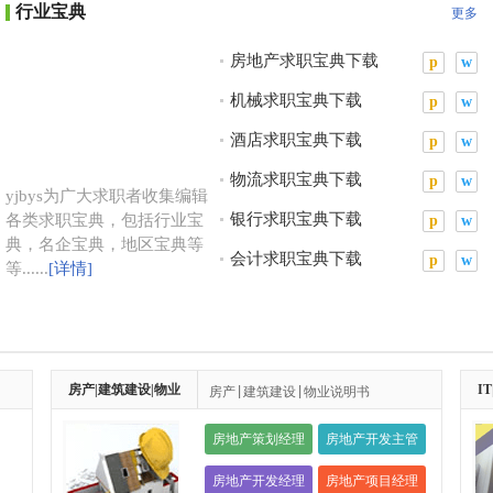
行业宝典
更多
房地产求职宝典下载
p
w
机械求职宝典下载
p
w
酒店求职宝典下载
p
w
物流求职宝典下载
p
w
yjbys为广大求职者收集编辑
银行求职宝典下载
各类求职宝典，包括行业宝
p
w
典，名企宝典，地区宝典等
会计求职宝典下载
p
w
等......
[详情]
房产|建筑建设|物业
I
房产|建筑建设|物业说明书
房地产策划经理
房地产开发主管
房地产开发经理
房地产项目经理