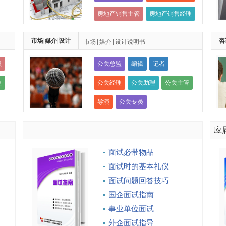
房地产销售主管
房地产销售经理
房地产项目主管
房地产销售人员
市场|媒介|设计
咨
市场|媒介|设计说明书
员
公关总监
编辑
记者
理
公关经理
公关助理
公关主管
导演
公关专员
应
面试必带物品
面试时的基本礼仪
面试问题回答技巧
国企面试指南
事业单位面试
外企面试指导