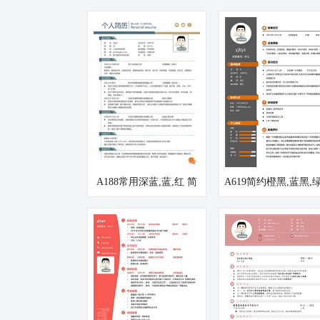
A188常用深蓝,蓝,红 简
A619简约橙黑,蓝黑,
历模板
简历模板