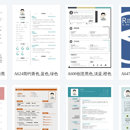
绿黑
A624简约青色,蓝色,绿色
A600创意黑色,淡蓝,橙色
A6
简历模板
简历模板