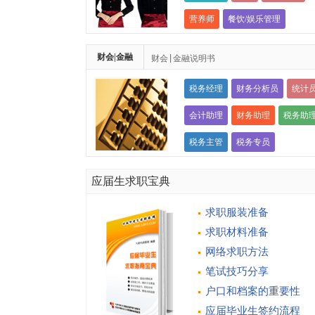
营养师
餐饮/娱乐管理
财会|金融
财会|金融说明书
税务经理
财务分析员
统计
会计助理
财务助理
税务助
税务主管
税务专员
应届生求职宝典
求职服装准备
求职材料准备
网络求职方法
笔试技巧分享
户口和档案的重要性
应届毕业生签约流程